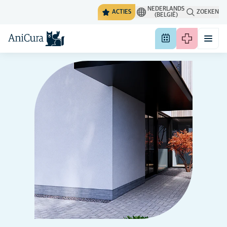
NEDERLANDS
ACTIES
ZOEKEN
(BELGIË)