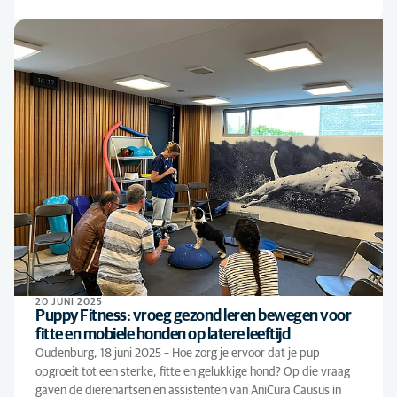
20 JUNI 2025
Puppy Fitness: vroeg gezond leren bewegen voor
fitte en mobiele honden op latere leeftijd
Oudenburg, 18 juni 2025 – Hoe zorg je ervoor dat je pup
opgroeit tot een sterke, fitte en gelukkige hond? Op die vraag
gaven de dierenartsen en assistenten van AniCura Causus in