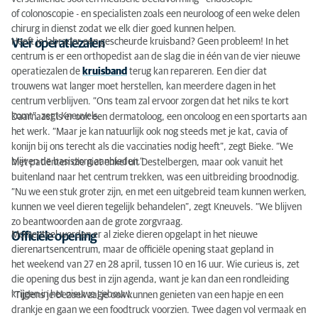
of colonoscopie - en specialisten zoals een neuroloog of een weke delen
chirurg in dienst zodat we elk dier goed kunnen helpen.
Heeft je labrador een gescheurde kruisband? Geen probleem! In het
Vier operatiezalen
centrum is er een orthopedist aan de slag die in één van de vier nieuwe
operatiezalen de
kruisband
terug kan repareren. Een dier dat
trouwens wat langer moet herstellen, kan meerdere dagen in het
centrum verblijven. “Ons team zal ervoor zorgen dat het niks te kort
komt”, zegt Kneuvels.
Daarnaast is er ook een dermatoloog, een oncoloog en een sportarts aan
het werk. “Maar je kan natuurlijk ook nog steeds met je kat, cavia of
konijn bij ons terecht als die vaccinaties nodig heeft”, zegt Bieke. “We
blijven de basiszorg aanbieden.”
Met patiënten die niet enkel uit Destelbergen, maar ook vanuit het
buitenland naar het centrum trekken, was een uitbreiding broodnodig.
“Nu we een stuk groter zijn, en met een uitgebreid team kunnen werken,
kunnen we veel dieren tegelijk behandelen”, zegt Kneuvels. “We blijven
zo beantwoorden aan de grote zorgvraag.
Momenteel worden er al zieke dieren opgelapt in het nieuwe
Officiële opening
dierenartsencentrum, maar de officiële opening staat gepland in
het weekend van 27 en 28 april, tussen 10 en 16 uur. Wie curieus is, zet
die opening dus best in zijn agenda, want je kan dan een rondleiding
krijgen in het nieuwe gebouw.
“Tijdens je bezoek zal je ook kunnen genieten van een hapje en een
drankje en gaan we een foodtruck voorzien. Twee dagen vol vermaak en