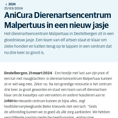
2024
21/03/2024
AniCura Dierenartsencentrum
Malpertuus in een nieuw jasje
Het dierenartsencentrum Malpertuus in Destelbergen zit in een
gloednieuw jasje. Een team van elf artsen staat er klaar om
zieke honden en katten terug op te lappen in een centrum dat
nu drie keer zo groot is.
Destelbergen, 21 maart 2024
- Een hondje met last aan zijn poot of
een kat met maagklachten: in dierenartsencentrum Malpertuus kunnen
ze er wel weg mee. Zeker nu. Na een grondige renovatie is het centrum
drie keer zo groot geworden en staat een team van elf dierenartsen
klaar om de kwaaltjes van viervoeters en andere huisdieren aan te
pakken.
In het vernieuwde centrum kunnen ze bijna alles, zegt
hoofddierverpleegkunde Bieke Kneuvels met een lach. “Sinds
de uitbreiding kunnen we zo goed als alle zorg aanbieden. We hebben
verschillende soorten medische beeldvorming - endoscopie